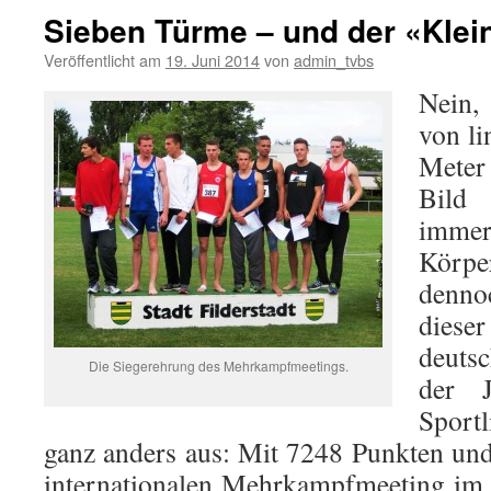
Sieben Türme – und der «Klei
Veröffentlicht am
19. Juni 2014
von
admin_tvbs
Nein,
von li
Meter
Bild 
immer
Körp
denno
diese
deuts
Die Siegerehrung des Mehrkampfmeetings.
der J
Sport
ganz anders aus: Mit 7248 Punkten un
internationalen Mehrkampfmeeting im