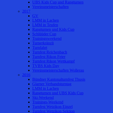
UBS Kids Cup und Rangturnen
Vereinsmeisterschaften
2017
GV
LMM in Lachen
LMM in Teufen
Rangturnen und Kids Cup
Schlüüder Cup
Trainingsweekend
Turnerkränzli
Turnfahrt
Turnfest Reichenbach
Turnfest Rikon Feier
Turnfest Rikon Wettkampf
TVBS Kids Day
Vereinsmeisterschaften Wollerau
2016
Bündner Kantonalturnfest Thusis
Glarner Verbandsturntag
LMM in Lachen
Rangturnen und UBS Kids Cup
Ski-Weekend
Trainings-Weekend
Turnfest Wetzikon Einzel
Turnfest Wetzikon Sektion