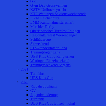
GV
Gym-Day Grosswangen
KSTV Unihockeynacht
KTF Wettingen Sektionswochenende
KVM Reichenburg
LMM Kantonalmeisterschaft
Märchler Derby
Oberländisches Turnfest Frutigen
Regionalturnfest Wiesendangen
Schlüüdercup
Skiweekend
STV-Pendelstafette Jona
Trainingslager Lana
UBS Kids-Cup / Rangturnen
Wettingen Einzelweekend
Trainingsweekend Sargans
2021
Turnfahrt
UBS Kids Cup
2020
75. Jahr Jubiläum
GV
Jugendwanderung
Turnfahrt
UBS Kids Cup Einzel – lokal