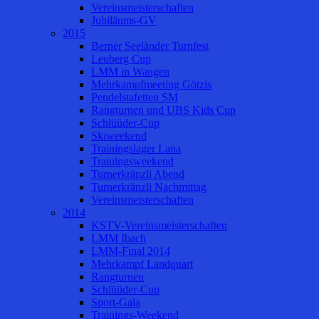
Vereinsmeisterschaften
Jubiläums-GV
2015
Berner Seeländer Turnfest
Leuberg Cup
LMM in Wangen
Mehrkampfmeeting Götzis
Pendelstafetten SM
Rangturnen und UBS Kids Cup
Schlüüder-Cup
Skiweekend
Trainingslager Lana
Trainingsweekend
Turnerkränzli Abend
Turnerkränzli Nachmittag
Vereinsmeisterschaften
2014
KSTV-Vereinsmeisterschaften
LMM Ibach
LMM-Final 2014
Mehrkampf Landquart
Rangturnen
Schlüüder-Cup
Sport-Gala
Trainings-Weekend