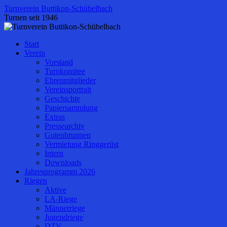
Zum
Turnverein Buttikon-Schübelbach
Inhalt
Turnen seit 1946
springen
Start
Verein
Vorstand
Turnkomitee
Ehrenmitglieder
Vereinsportrait
Geschichte
Papiersammlung
Extras
Pressearchiv
Gutenbrunnen
Vermietung Ringgerüst
Intern
Downloads
Jahresprogramm 2026
Riegen
Aktive
LA-Riege
Männerriege
Jugendriege
DTV