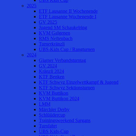
UBS Kids Cup
2025
ETF Lausanne II Wochenende
ETF Lausanne Wochenende I
GV 2025
Jugend SM Schaukelring
KVM Galgenen
RMS Neftenbach
Turnerkränzli
UBS-Kids Cup / Rangturnen
2024
Glarner Verbandsturntag
GV 2024
Kränzli 2024
KTF Benken
KTF Schwyz Einzelwettkampf & Jugend
KTF Schwyz Sektionsturnen
KVM Buttikon
KVM Buttikon 2024
LMM
Märchler Derby
Schlüüdercup
Trainingsweekend Sargans
Turnfahrt
UBS Kids-Cup