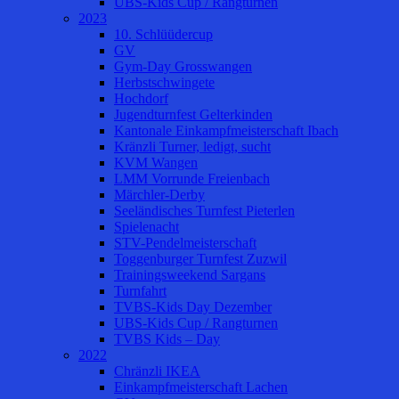
UBS-Kids Cup / Rangturnen
2023
10. Schlüüdercup
GV
Gym-Day Grosswangen
Herbstschwingete
Hochdorf
Jugendturnfest Gelterkinden
Kantonale Einkampfmeisterschaft Ibach
Kränzli Turner, ledigt, sucht
KVM Wangen
LMM Vorrunde Freienbach
Märchler-Derby
Seeländisches Turnfest Pieterlen
Spielenacht
STV-Pendelmeisterschaft
Toggenburger Turnfest Zuzwil
Trainingsweekend Sargans
Turnfahrt
TVBS-Kids Day Dezember
UBS-Kids Cup / Rangturnen
TVBS Kids – Day
2022
Chränzli IKEA
Einkampfmeisterschaft Lachen