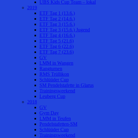
UBS Kids Cup Team – lokal
2019
ETF Tag 1 (13.6.)
ETF Tag 2 (14.6.)
ETF Tag 3 (15.6.)
ETF Tag 3 (15.6.) Jugend
ETF Tag 4 (16.6.)
ETF Tag 5 (21.6)
ETF Tag 6 (22.6)
ETF Tag 7 (23.6)
GV
LMM in Wangen
Rangturnen
RMS Trüllikon
Schlüüder Cup
SM Pendelstafette in Glarus
Trainingsweekend
Leuberg Cup
2018
GV
Gym Day
LMM in Teufen
Pendelstafetten-SM
Schlüüder Cup
Trainingsweekend