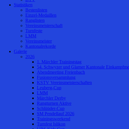
Statistiken
Bestenlisten
Einzel-Medaillen
Ranglisten
Vereinsmeisterschaft
Turnfeste
LMM
Vereinsmeister
Kantonalrekorde
Galerie
2026
1. Märchler Trainingstag
54. Schwyzer und Glarner Kantonale Einkampfmei
Abendmeeting Freienbach
Fusionsversammlung
KSTV Vereinsmeisterschaften
Leuberg-Cup
LMM
Märchler Derby
Rangturnen Aktive
Schlüüder-Cup
SM Pendellauf 2026
Trainingsweekend
Turnfest Islikon