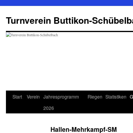
Zum
Inhalt
Turnverein Buttikon-Schübel
springen
Start
Verein
Jahresprogramm
Riegen
Statistiken
G
2026
Hallen-Mehrkampf-SM