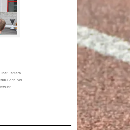
 Final: Tamara
erau-Bäch) vor
Versuch.