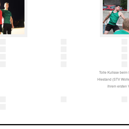
Tolle Kulisse beim
Hiestand (STV Woll
ihrem ersten 