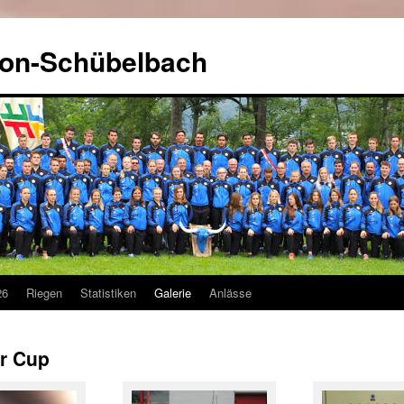
kon-Schübelbach
26
Riegen
Statistiken
Galerie
Anlässe
r Cup