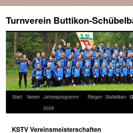
Zum
Inhalt
Turnverein Buttikon-Schübel
springen
Start
Verein
Jahresprogramm
Riegen
Statistiken
G
2026
KSTV Vereinsmeisterschaften