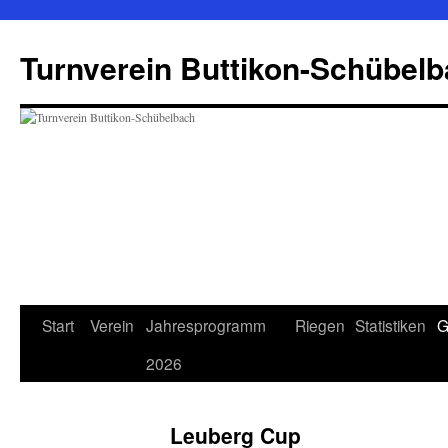
Zum
Inhalt
Turnverein Buttikon-Schübel
springen
Start
Verein
Jahresprogramm
Riegen
Statistiken
G
2026
Leuberg Cup