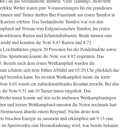
BE) an das Seeländische Turnfest. Viele Trainings, motivierte
erfekte Wetter waren gute Voraussetzungen für ein grandioses
innen und Turner durften Ihre Feuertaufe am ersten Turnfest in
 Karriere erleben. Das Seeländische Turnfest war von den
mpfsteil auf Niveau vom Eidgenössischen Turnfest. Im ersten
ätesektionen Barren und Schulstufenbarren. Beide turnten eine
Anzahl und konnten die Note 8.43 Barren und 8.72
n Leichtathleten gingen 20 Personen bei der Pendelstafette sowie
 Das Sprintteam konnte die Note von 8.92 ersprinten. Das
00. Bereits nach dem ersten Wettkampfteil wurden die
an schätzte sich trotz früher Abfahrt um 05:20 Uhr glücklich das
pf beenden kann. Im zweiten Wettkampfteil turnte die letzte
Note 8.65 wurde ein zufriedenstellendes Resultat erreicht. Bei den
 die Note 9.51 mit 10 Turner:innen eingeholt. Das
 Werfer:innen konnte auf den recht unebenen Wettkampfsanlagen
tten und letzten Wettkampfsteil mussten die Noten nochmals hart
teinstossen ähnelte einem Berglauf. Nichts desto trotz
tzte bisschen Energie zu sammeln und erkämpften mit 9.15 eine
e im Speerwerfen eine Herausforderung wird, war bereits bekannt