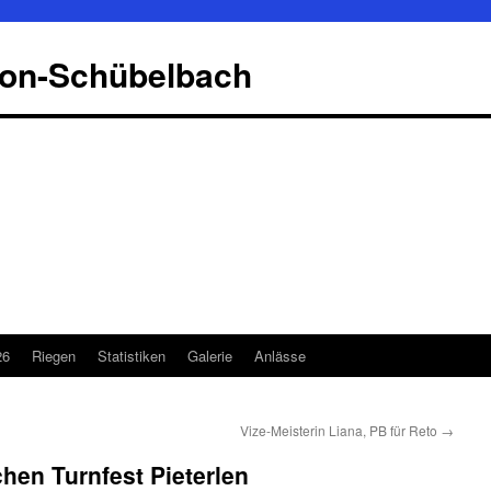
kon-Schübelbach
26
Riegen
Statistiken
Galerie
Anlässe
Vize-Meisterin Liana, PB für Reto
→
chen Turnfest Pieterlen