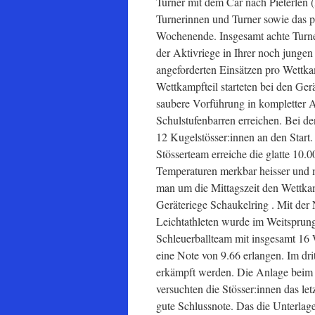
Turner mit dem Car nach Pieterlen (
Turnerinnen und Turner sowie das p
Wochenende. Insgesamt achte Turner
der Aktivriege in Ihrer noch jungen
angeforderten Einsätzen pro Wettka
Wettkampfteil starteten bei den Ger
saubere Vorführung in kompletter 
Schulstufenbarren erreichen. Bei de
12 Kugelstösser:innen an den Start.
Stösserteam erreiche die glatte 10.
Temperaturen merkbar heisser und m
man um die Mittagszeit den Wettkam
Geräteriege Schaukelring . Mit der 
Leichtathleten wurde im Weitsprung
Schleuerballteam mit insgesamt 16
eine Note von 9.66 erlangen. Im dri
erkämpft werden. Die Anlage beim S
versuchten die Stösser:innen das le
gute Schlussnote. Das die Unterlag