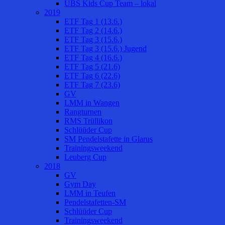
UBS Kids Cup Team – lokal
2019
ETF Tag 1 (13.6.)
ETF Tag 2 (14.6.)
ETF Tag 3 (15.6.)
ETF Tag 3 (15.6.) Jugend
ETF Tag 4 (16.6.)
ETF Tag 5 (21.6)
ETF Tag 6 (22.6)
ETF Tag 7 (23.6)
GV
LMM in Wangen
Rangturnen
RMS Trüllikon
Schlüüder Cup
SM Pendelstafette in Glarus
Trainingsweekend
Leuberg Cup
2018
GV
Gym Day
LMM in Teufen
Pendelstafetten-SM
Schlüüder Cup
Trainingsweekend