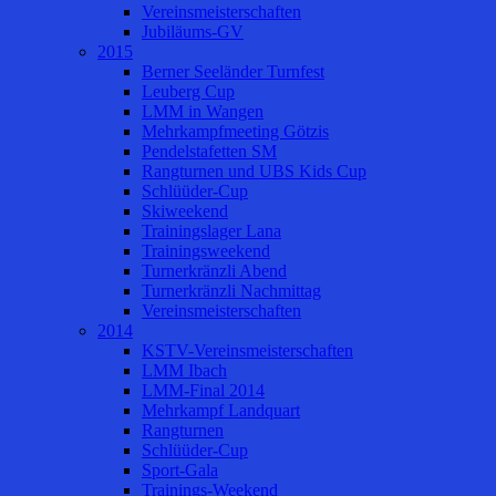
Vereinsmeisterschaften
Jubiläums-GV
2015
Berner Seeländer Turnfest
Leuberg Cup
LMM in Wangen
Mehrkampfmeeting Götzis
Pendelstafetten SM
Rangturnen und UBS Kids Cup
Schlüüder-Cup
Skiweekend
Trainingslager Lana
Trainingsweekend
Turnerkränzli Abend
Turnerkränzli Nachmittag
Vereinsmeisterschaften
2014
KSTV-Vereinsmeisterschaften
LMM Ibach
LMM-Final 2014
Mehrkampf Landquart
Rangturnen
Schlüüder-Cup
Sport-Gala
Trainings-Weekend