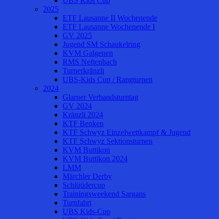
UBS Kids Cup
2025
ETF Lausanne II Wochenende
ETF Lausanne Wochenende I
GV 2025
Jugend SM Schaukelring
KVM Galgenen
RMS Neftenbach
Turnerkränzli
UBS-Kids Cup / Rangturnen
2024
Glarner Verbandsturntag
GV 2024
Kränzli 2024
KTF Benken
KTF Schwyz Einzelwettkampf & Jugend
KTF Schwyz Sektionsturnen
KVM Buttikon
KVM Buttikon 2024
LMM
Märchler Derby
Schlüüdercup
Trainingsweekend Sargans
Turnfahrt
UBS Kids-Cup