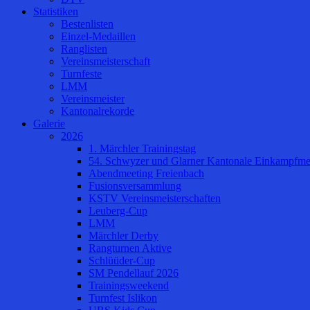
Statistiken
Bestenlisten
Einzel-Medaillen
Ranglisten
Vereinsmeisterschaft
Turnfeste
LMM
Vereinsmeister
Kantonalrekorde
Galerie
2026
1. Märchler Trainingstag
54. Schwyzer und Glarner Kantonale Einkampfmei
Abendmeeting Freienbach
Fusionsversammlung
KSTV Vereinsmeisterschaften
Leuberg-Cup
LMM
Märchler Derby
Rangturnen Aktive
Schlüüder-Cup
SM Pendellauf 2026
Trainingsweekend
Turnfest Islikon