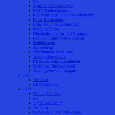
GV
Gym-Day Grosswangen
KSTV Unihockeynacht
KTF Wettingen Sektionswochenende
KVM Reichenburg
LMM Kantonalmeisterschaft
Märchler Derby
Oberländisches Turnfest Frutigen
Regionalturnfest Wiesendangen
Schlüüdercup
Skiweekend
STV-Pendelstafette Jona
Trainingslager Lana
UBS Kids-Cup / Rangturnen
Wettingen Einzelweekend
Trainingsweekend Sargans
2021
Turnfahrt
UBS Kids Cup
2020
75. Jahr Jubiläum
GV
Jugendwanderung
Turnfahrt
UBS Kids Cup Einzel – lokal