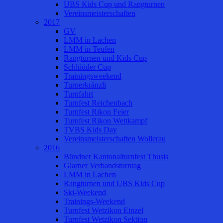
UBS Kids Cup und Rangturnen
Vereinsmeisterschaften
2017
GV
LMM in Lachen
LMM in Teufen
Rangturnen und Kids Cup
Schlüüder Cup
Trainingsweekend
Turnerkränzli
Turnfahrt
Turnfest Reichenbach
Turnfest Rikon Feier
Turnfest Rikon Wettkampf
TVBS Kids Day
Vereinsmeisterschaften Wollerau
2016
Bündner Kantonalturnfest Thusis
Glarner Verbandsturntag
LMM in Lachen
Rangturnen und UBS Kids Cup
Ski-Weekend
Trainings-Weekend
Turnfest Wetzikon Einzel
Turnfest Wetzikon Sektion