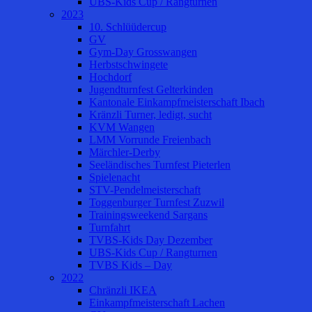
UBS-Kids Cup / Rangturnen
2023
10. Schlüüdercup
GV
Gym-Day Grosswangen
Herbstschwingete
Hochdorf
Jugendturnfest Gelterkinden
Kantonale Einkampfmeisterschaft Ibach
Kränzli Turner, ledigt, sucht
KVM Wangen
LMM Vorrunde Freienbach
Märchler-Derby
Seeländisches Turnfest Pieterlen
Spielenacht
STV-Pendelmeisterschaft
Toggenburger Turnfest Zuzwil
Trainingsweekend Sargans
Turnfahrt
TVBS-Kids Day Dezember
UBS-Kids Cup / Rangturnen
TVBS Kids – Day
2022
Chränzli IKEA
Einkampfmeisterschaft Lachen