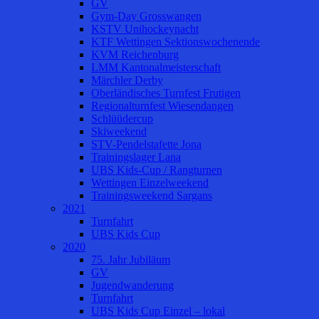
GV
Gym-Day Grosswangen
KSTV Unihockeynacht
KTF Wettingen Sektionswochenende
KVM Reichenburg
LMM Kantonalmeisterschaft
Märchler Derby
Oberländisches Turnfest Frutigen
Regionalturnfest Wiesendangen
Schlüüdercup
Skiweekend
STV-Pendelstafette Jona
Trainingslager Lana
UBS Kids-Cup / Rangturnen
Wettingen Einzelweekend
Trainingsweekend Sargans
2021
Turnfahrt
UBS Kids Cup
2020
75. Jahr Jubiläum
GV
Jugendwanderung
Turnfahrt
UBS Kids Cup Einzel – lokal