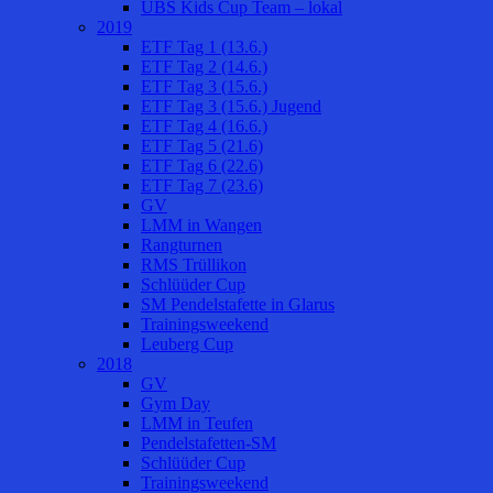
UBS Kids Cup Team – lokal
2019
ETF Tag 1 (13.6.)
ETF Tag 2 (14.6.)
ETF Tag 3 (15.6.)
ETF Tag 3 (15.6.) Jugend
ETF Tag 4 (16.6.)
ETF Tag 5 (21.6)
ETF Tag 6 (22.6)
ETF Tag 7 (23.6)
GV
LMM in Wangen
Rangturnen
RMS Trüllikon
Schlüüder Cup
SM Pendelstafette in Glarus
Trainingsweekend
Leuberg Cup
2018
GV
Gym Day
LMM in Teufen
Pendelstafetten-SM
Schlüüder Cup
Trainingsweekend