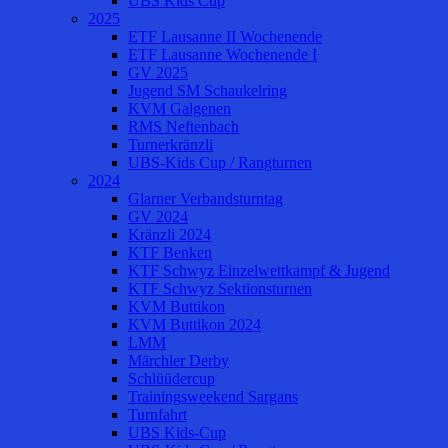
UBS Kids Cup
2025
ETF Lausanne II Wochenende
ETF Lausanne Wochenende I
GV 2025
Jugend SM Schaukelring
KVM Galgenen
RMS Neftenbach
Turnerkränzli
UBS-Kids Cup / Rangturnen
2024
Glarner Verbandsturntag
GV 2024
Kränzli 2024
KTF Benken
KTF Schwyz Einzelwettkampf & Jugend
KTF Schwyz Sektionsturnen
KVM Buttikon
KVM Buttikon 2024
LMM
Märchler Derby
Schlüüdercup
Trainingsweekend Sargans
Turnfahrt
UBS Kids-Cup