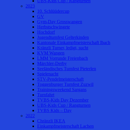
UBS-Kids Cup / Rangturnen
2023
10. Schlüüdercup
GV
Gym-Day Grosswangen
Herbstschwingete
Hochdorf
Jugendturnfest Gelterkinden
Kantonale Einkampfmeisterschaft Ibach
Kränzli Turner, ledigt, sucht
KVM Wangen
LMM Vorrunde Freienbach
Märchler-Derby
Seeländisches Turnfest Pieterlen
Spielenacht
STV-Pendelmeisterschaft
Toggenburger Turnfest Zuzwil
Trainingsweekend Sargans
Turnfahrt
TVBS-Kids Day Dezember
UBS-Kids Cup / Rangturnen
TVBS Kids – Day
2022
Chränzli IKEA
Einkampfmeisterschaft Lachen