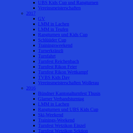
UBS Kids Cup und Rangturnen
Vereinsmeisterschaften
2017
GV
LMM in Lachen
LMM in Teufen
Rangturnen und Kids Cup
Schlüüder Cup
Trainingsweekend
Turnerkränzli
Turnfahrt
Turnfest Reichenbach
Turnfest Rikon Feier
Turnfest Rikon Wettkampf
TVBS Kids Day
Vereinsmeisterschaften Wollerau
2016
Bündner Kantonalturnfest Thusis
Glarner Verbandsturntag
LMM in Lachen
Rangturnen und UBS Kids Cup
Ski-Weekend
Trainings-Weekend
Turnfest Wetzikon Einzel
Turnfest Wetzikon Sektion