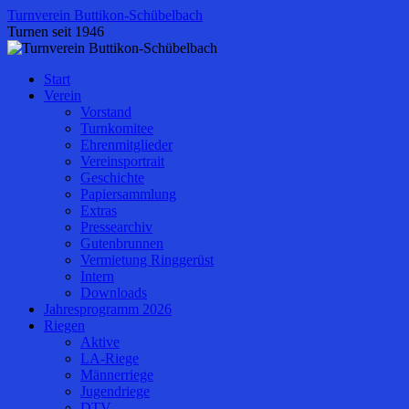
Zum
Turnverein Buttikon-Schübelbach
Inhalt
Turnen seit 1946
springen
Start
Verein
Vorstand
Turnkomitee
Ehrenmitglieder
Vereinsportrait
Geschichte
Papiersammlung
Extras
Pressearchiv
Gutenbrunnen
Vermietung Ringgerüst
Intern
Downloads
Jahresprogramm 2026
Riegen
Aktive
LA-Riege
Männerriege
Jugendriege
DTV