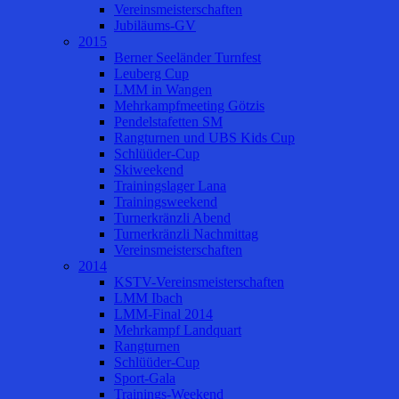
Vereinsmeisterschaften
Jubiläums-GV
2015
Berner Seeländer Turnfest
Leuberg Cup
LMM in Wangen
Mehrkampfmeeting Götzis
Pendelstafetten SM
Rangturnen und UBS Kids Cup
Schlüüder-Cup
Skiweekend
Trainingslager Lana
Trainingsweekend
Turnerkränzli Abend
Turnerkränzli Nachmittag
Vereinsmeisterschaften
2014
KSTV-Vereinsmeisterschaften
LMM Ibach
LMM-Final 2014
Mehrkampf Landquart
Rangturnen
Schlüüder-Cup
Sport-Gala
Trainings-Weekend