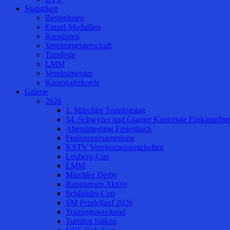
Statistiken
Bestenlisten
Einzel-Medaillen
Ranglisten
Vereinsmeisterschaft
Turnfeste
LMM
Vereinsmeister
Kantonalrekorde
Galerie
2026
1. Märchler Trainingstag
54. Schwyzer und Glarner Kantonale Einkampfmei
Abendmeeting Freienbach
Fusionsversammlung
KSTV Vereinsmeisterschaften
Leuberg-Cup
LMM
Märchler Derby
Rangturnen Aktive
Schlüüder-Cup
SM Pendellauf 2026
Trainingsweekend
Turnfest Islikon