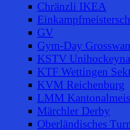
Chränzli IKEA
Einkampfmeistersch
GV
Gym-Day Grosswan
KSTV Unihockeyna
KTF Wettingen Sek
KVM Reichenburg
LMM Kantonalmeist
Märchler Derby
Oberländisches Turn