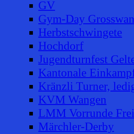
GV
Gym-Day Grosswan
Herbstschwingete
Hochdorf
Jugendturnfest Gelt
Kantonale Einkampf
Kränzli Turner, ledi
KVM Wangen
LMM Vorrunde Fre
Märchler-Derby