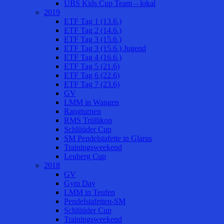
UBS Kids Cup Team – lokal
2019
ETF Tag 1 (13.6.)
ETF Tag 2 (14.6.)
ETF Tag 3 (15.6.)
ETF Tag 3 (15.6.) Jugend
ETF Tag 4 (16.6.)
ETF Tag 5 (21.6)
ETF Tag 6 (22.6)
ETF Tag 7 (23.6)
GV
LMM in Wangen
Rangturnen
RMS Trüllikon
Schlüüder Cup
SM Pendelstafette in Glarus
Trainingsweekend
Leuberg Cup
2018
GV
Gym Day
LMM in Teufen
Pendelstafetten-SM
Schlüüder Cup
Trainingsweekend