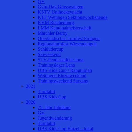
GV
Gym-Day Grosswangen
KSTV Unihockeynacht
KTF Wettingen Sektionswochenende
KVM Reichenburg
LMM Kantonalmeisterschaft
Märchler Derby
Oberländisches Turnfest Frutigen
Regionalturnfest Wiesendangen
Schlüüdercup
Skiweekend
STV-Pendelstafette Jona
Trainingslager Lana
UBS Kids-Cup / Rangturnen
Wettingen Einzelweekend
Trainingsweekend Sargans
2021
Turnfahrt
UBS Kids Cup
2020
75. Jahr Jubiläum
GV
Jugendwanderung
Turnfahrt
UBS Kids Cup Einzel – lokal