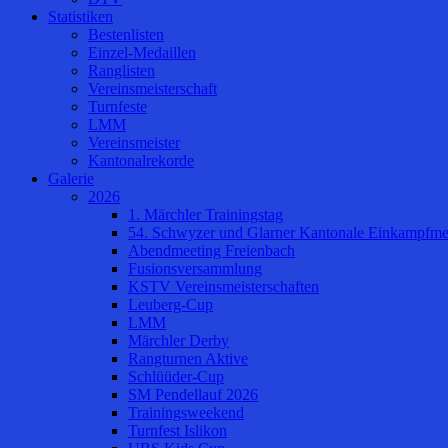
Statistiken
Bestenlisten
Einzel-Medaillen
Ranglisten
Vereinsmeisterschaft
Turnfeste
LMM
Vereinsmeister
Kantonalrekorde
Galerie
2026
1. Märchler Trainingstag
54. Schwyzer und Glarner Kantonale Einkampfmei
Abendmeeting Freienbach
Fusionsversammlung
KSTV Vereinsmeisterschaften
Leuberg-Cup
LMM
Märchler Derby
Rangturnen Aktive
Schlüüder-Cup
SM Pendellauf 2026
Trainingsweekend
Turnfest Islikon