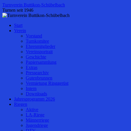
Zum
Turnverein Buttikon-Schübelbach
Inhalt
Turnen seit 1946
springen
Start
Verein
Vorstand
Turnkomitee
Ehrenmitglieder
Vereinsportrait
Geschichte
Papiersammlung
Extras
Pressearchiv
Gutenbrunnen
Vermietung Ringgerüst
Intern
Downloads
Jahresprogramm 2026
Riegen
Aktive
LA-Riege
Männerriege
Jugendriege
DTV