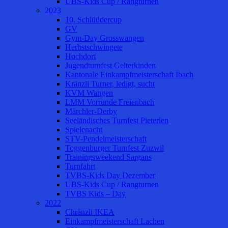
UBS-Kids Cup / Rangturnen
2023
10. Schlüüdercup
GV
Gym-Day Grosswangen
Herbstschwingete
Hochdorf
Jugendturnfest Gelterkinden
Kantonale Einkampfmeisterschaft Ibach
Kränzli Turner, ledigt, sucht
KVM Wangen
LMM Vorrunde Freienbach
Märchler-Derby
Seeländisches Turnfest Pieterlen
Spielenacht
STV-Pendelmeisterschaft
Toggenburger Turnfest Zuzwil
Trainingsweekend Sargans
Turnfahrt
TVBS-Kids Day Dezember
UBS-Kids Cup / Rangturnen
TVBS Kids – Day
2022
Chränzli IKEA
Einkampfmeisterschaft Lachen