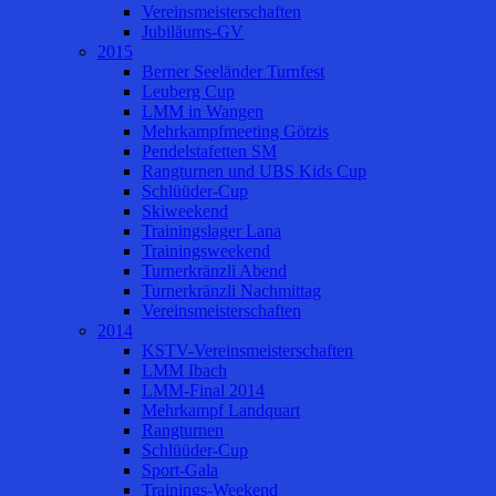
Vereinsmeisterschaften
Jubiläums-GV
2015
Berner Seeländer Turnfest
Leuberg Cup
LMM in Wangen
Mehrkampfmeeting Götzis
Pendelstafetten SM
Rangturnen und UBS Kids Cup
Schlüüder-Cup
Skiweekend
Trainingslager Lana
Trainingsweekend
Turnerkränzli Abend
Turnerkränzli Nachmittag
Vereinsmeisterschaften
2014
KSTV-Vereinsmeisterschaften
LMM Ibach
LMM-Final 2014
Mehrkampf Landquart
Rangturnen
Schlüüder-Cup
Sport-Gala
Trainings-Weekend