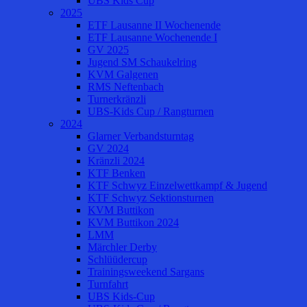
UBS Kids Cup
2025
ETF Lausanne II Wochenende
ETF Lausanne Wochenende I
GV 2025
Jugend SM Schaukelring
KVM Galgenen
RMS Neftenbach
Turnerkränzli
UBS-Kids Cup / Rangturnen
2024
Glarner Verbandsturntag
GV 2024
Kränzli 2024
KTF Benken
KTF Schwyz Einzelwettkampf & Jugend
KTF Schwyz Sektionsturnen
KVM Buttikon
KVM Buttikon 2024
LMM
Märchler Derby
Schlüüdercup
Trainingsweekend Sargans
Turnfahrt
UBS Kids-Cup