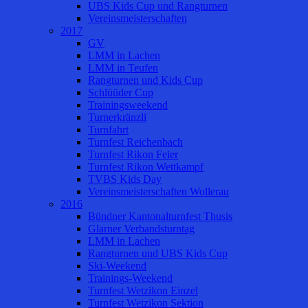
UBS Kids Cup und Rangturnen
Vereinsmeisterschaften
2017
GV
LMM in Lachen
LMM in Teufen
Rangturnen und Kids Cup
Schlüüder Cup
Trainingsweekend
Turnerkränzli
Turnfahrt
Turnfest Reichenbach
Turnfest Rikon Feier
Turnfest Rikon Wettkampf
TVBS Kids Day
Vereinsmeisterschaften Wollerau
2016
Bündner Kantonalturnfest Thusis
Glarner Verbandsturntag
LMM in Lachen
Rangturnen und UBS Kids Cup
Ski-Weekend
Trainings-Weekend
Turnfest Wetzikon Einzel
Turnfest Wetzikon Sektion