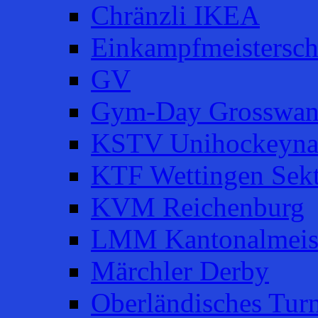
Chränzli IKEA
Einkampfmeistersch
GV
Gym-Day Grosswan
KSTV Unihockeyna
KTF Wettingen Sek
KVM Reichenburg
LMM Kantonalmeist
Märchler Derby
Oberländisches Turn