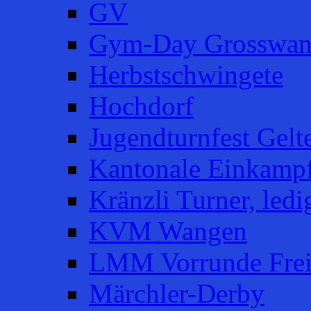
GV
Gym-Day Grosswan
Herbstschwingete
Hochdorf
Jugendturnfest Gelt
Kantonale Einkampf
Kränzli Turner, ledi
KVM Wangen
LMM Vorrunde Fre
Märchler-Derby