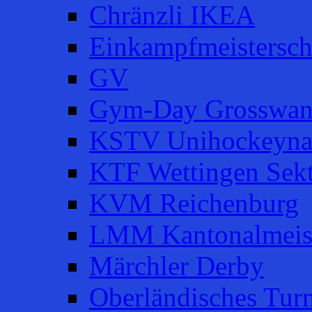
Chränzli IKEA
Einkampfmeistersch
GV
Gym-Day Grosswan
KSTV Unihockeyna
KTF Wettingen Sek
KVM Reichenburg
LMM Kantonalmeist
Märchler Derby
Oberländisches Turn