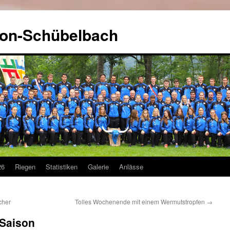
kon-Schübelbach
26
Riegen
Statistiken
Galerie
Anlässe
cher
Tolles Wochenende mit einem Wermutstropfen
→
 Saison