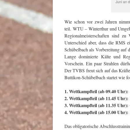
Juni an 
Wie schon vor zwei Jahren nimm
teil. WTU – Winterthur und Umgebu
Regionalmeisterschaften sind zu
Unterschied aber, dass die RMS e
Schübelbach als Vorbereitung auf 
Lange dominierte Kälte und Re
Vorschein. Ein paar Strahlen dür
Der TVBS freut sich auf das Kräft
Buttikon-Schübelbach startet wie fo
1. Wettkampfteil (ab 09.40 Uhr):
2. Wettkampfteil (ab 11.45 Uhr):
3. Wettkampfteil (ab 11.35 Uhr):
4. Wettkampfteil (ab 15.00 Uhr):
Das obligatorische Abschlusstrainin