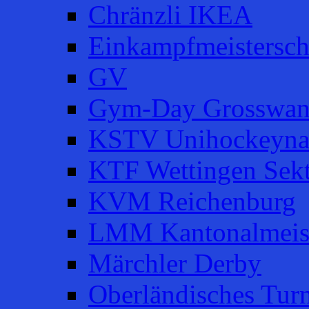
Chränzli IKEA
Einkampfmeistersch
GV
Gym-Day Grosswan
KSTV Unihockeyna
KTF Wettingen Sek
KVM Reichenburg
LMM Kantonalmeist
Märchler Derby
Oberländisches Turn