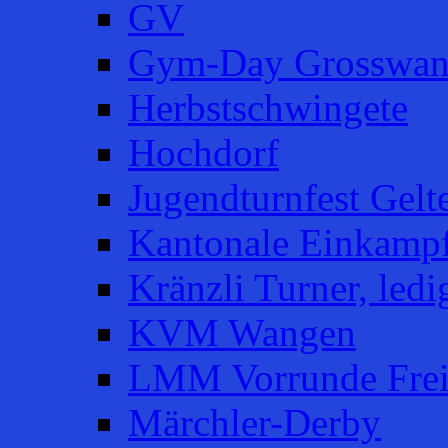
GV
Gym-Day Grosswan
Herbstschwingete
Hochdorf
Jugendturnfest Gelt
Kantonale Einkampf
Kränzli Turner, ledi
KVM Wangen
LMM Vorrunde Fre
Märchler-Derby