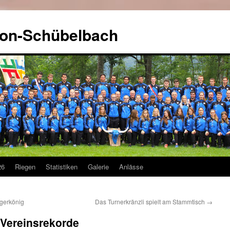
kon-Schübelbach
26
Riegen
Statistiken
Galerie
Anlässe
gerkönig
Das Turnerkränzli spielt am Stammtisch
→
 Vereinsrekorde