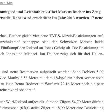
min_tvbs
nmitglied und Leichtathletik-Chef Markus Bucher ins Zeug
 erstellt. Dabei wird ersichtlich: Im Jahr 2013 wurden 17 neue
ichael Bucher gleich vier neue TVBS-Allzeit-Bestleistungen auf.
zehnkampf schnappte sich der Schweizer Meister beide
m Fünfkampf den Rekord an Jonas Gehrig ab. Die Bestleistung im
ich Jonas und Michael. Jan Deuber zeigt sich für drei Hallen-
 sind neue Bestmarken aufgestellt worden: Sepp Doblers 5,09
Nico Marthy 8,58 Meter mit dem 18-kg-Stein haben vorher noch
azu legte Remo Bodmer im Wurf mit 72,16 Meter noch ein paar
reinsrekord obendrauf.
er Wurf-Rekord aufgestellt. Simone Zügers 54,79 Meter dürften
teinstossen (6 kg) stellte Züger mit 8,99 Meter eine Bestleistung