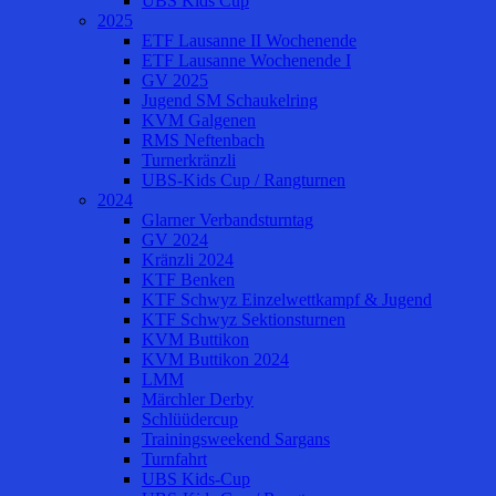
UBS Kids Cup
2025
ETF Lausanne II Wochenende
ETF Lausanne Wochenende I
GV 2025
Jugend SM Schaukelring
KVM Galgenen
RMS Neftenbach
Turnerkränzli
UBS-Kids Cup / Rangturnen
2024
Glarner Verbandsturntag
GV 2024
Kränzli 2024
KTF Benken
KTF Schwyz Einzelwettkampf & Jugend
KTF Schwyz Sektionsturnen
KVM Buttikon
KVM Buttikon 2024
LMM
Märchler Derby
Schlüüdercup
Trainingsweekend Sargans
Turnfahrt
UBS Kids-Cup