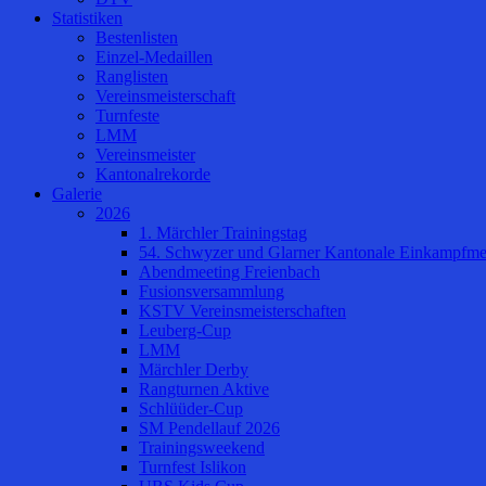
Statistiken
Bestenlisten
Einzel-Medaillen
Ranglisten
Vereinsmeisterschaft
Turnfeste
LMM
Vereinsmeister
Kantonalrekorde
Galerie
2026
1. Märchler Trainingstag
54. Schwyzer und Glarner Kantonale Einkampfmei
Abendmeeting Freienbach
Fusionsversammlung
KSTV Vereinsmeisterschaften
Leuberg-Cup
LMM
Märchler Derby
Rangturnen Aktive
Schlüüder-Cup
SM Pendellauf 2026
Trainingsweekend
Turnfest Islikon