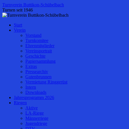
Zum
Turnverein Buttikon-Schübelbach
Inhalt
Turnen seit 1946
springen
Start
Verein
Vorstand
Turnkomitee
Ehrenmitglieder
Vereinsportrait
Geschichte
Papiersammlung
Extras
Pressearchiv
Gutenbrunnen
Vermietung Ringgerüst
Intern
Downloads
Jahresprogramm 2026
Riegen
Aktive
LA-Riege
Männerriege
Jugendriege
DTV