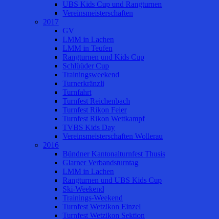
UBS Kids Cup und Rangturnen
Vereinsmeisterschaften
2017
GV
LMM in Lachen
LMM in Teufen
Rangturnen und Kids Cup
Schlüüder Cup
Trainingsweekend
Turnerkränzli
Turnfahrt
Turnfest Reichenbach
Turnfest Rikon Feier
Turnfest Rikon Wettkampf
TVBS Kids Day
Vereinsmeisterschaften Wollerau
2016
Bündner Kantonalturnfest Thusis
Glarner Verbandsturntag
LMM in Lachen
Rangturnen und UBS Kids Cup
Ski-Weekend
Trainings-Weekend
Turnfest Wetzikon Einzel
Turnfest Wetzikon Sektion