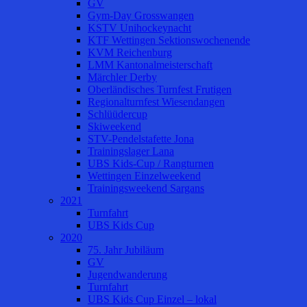
GV
Gym-Day Grosswangen
KSTV Unihockeynacht
KTF Wettingen Sektionswochenende
KVM Reichenburg
LMM Kantonalmeisterschaft
Märchler Derby
Oberländisches Turnfest Frutigen
Regionalturnfest Wiesendangen
Schlüüdercup
Skiweekend
STV-Pendelstafette Jona
Trainingslager Lana
UBS Kids-Cup / Rangturnen
Wettingen Einzelweekend
Trainingsweekend Sargans
2021
Turnfahrt
UBS Kids Cup
2020
75. Jahr Jubiläum
GV
Jugendwanderung
Turnfahrt
UBS Kids Cup Einzel – lokal