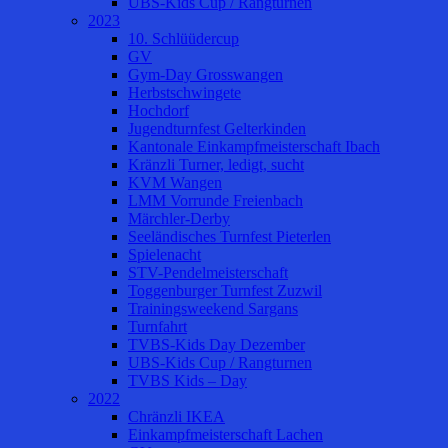
UBS-Kids Cup / Rangturnen
2023
10. Schlüüdercup
GV
Gym-Day Grosswangen
Herbstschwingete
Hochdorf
Jugendturnfest Gelterkinden
Kantonale Einkampfmeisterschaft Ibach
Kränzli Turner, ledigt, sucht
KVM Wangen
LMM Vorrunde Freienbach
Märchler-Derby
Seeländisches Turnfest Pieterlen
Spielenacht
STV-Pendelmeisterschaft
Toggenburger Turnfest Zuzwil
Trainingsweekend Sargans
Turnfahrt
TVBS-Kids Day Dezember
UBS-Kids Cup / Rangturnen
TVBS Kids – Day
2022
Chränzli IKEA
Einkampfmeisterschaft Lachen