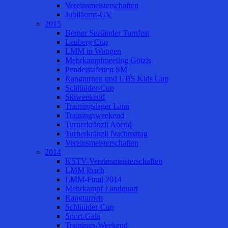
Vereinsmeisterschaften
Jubiläums-GV
2015
Berner Seeländer Turnfest
Leuberg Cup
LMM in Wangen
Mehrkampfmeeting Götzis
Pendelstafetten SM
Rangturnen und UBS Kids Cup
Schlüüder-Cup
Skiweekend
Trainingslager Lana
Trainingsweekend
Turnerkränzli Abend
Turnerkränzli Nachmittag
Vereinsmeisterschaften
2014
KSTV-Vereinsmeisterschaften
LMM Ibach
LMM-Final 2014
Mehrkampf Landquart
Rangturnen
Schlüüder-Cup
Sport-Gala
Trainings-Weekend