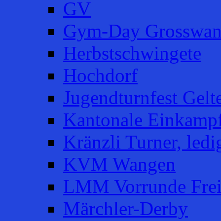
GV
Gym-Day Grosswan
Herbstschwingete
Hochdorf
Jugendturnfest Gelt
Kantonale Einkampf
Kränzli Turner, ledi
KVM Wangen
LMM Vorrunde Fre
Märchler-Derby