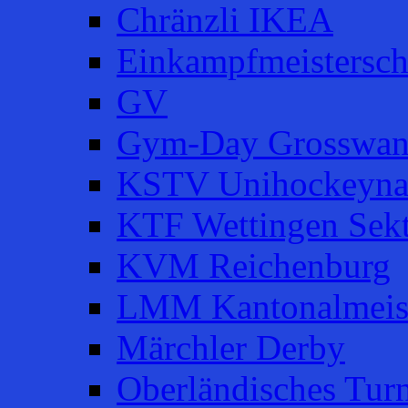
Chränzli IKEA
Einkampfmeistersch
GV
Gym-Day Grosswan
KSTV Unihockeyna
KTF Wettingen Sek
KVM Reichenburg
LMM Kantonalmeist
Märchler Derby
Oberländisches Turn